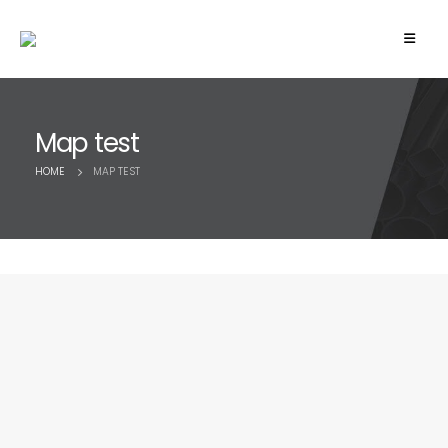
Map test
HOME
MAP TEST