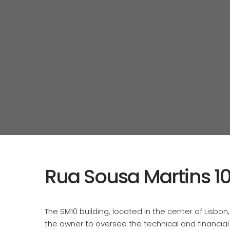
Rua Sousa Martins 1
The SM10 building, located in the center of Lisbon
the owner to oversee the technical and financia