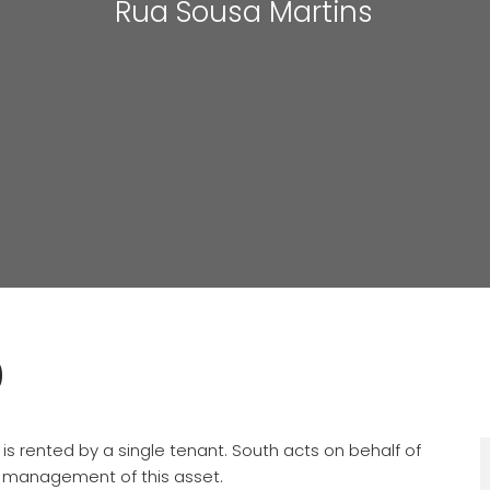
Rua Sousa Martins
0
, is rented by a single tenant. South acts on behalf of
l management of this asset.